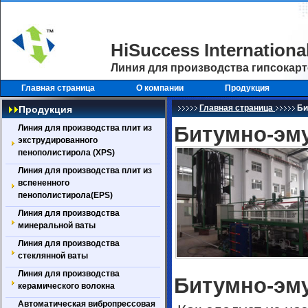
HiSuccess
Internationa
Линия для производства гипсокар
Главная страница
О компании
Продукция
Главная страница
Би
Продукция
Битумно-эм
Линия для производства плит из
экструдированного
пенополистирола (XPS)
Линия для производства плит из
вспененного
пенополистирола(EPS)
Линия для производства
минеральной ваты
Линия для производства
стеклянной ваты
Линия для производства
Битумно-эм
керамического волокна
Автоматическая вибропрессовая