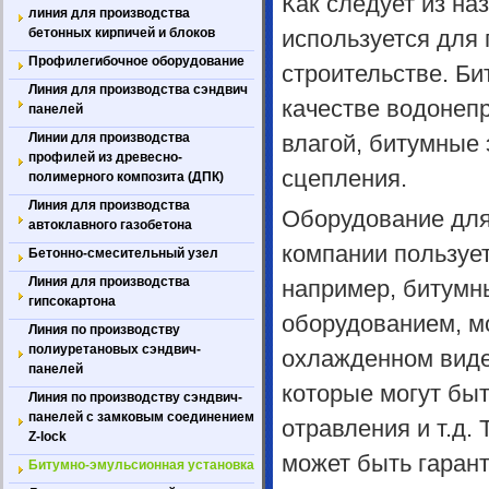
Как следует из на
линия для производства
бетонных кирпичей и блоков
используется для
Профилегибочное оборудование
строительстве. Би
Линия для производства сэндвич
качестве водонепр
панелей
Линии для производства
влагой, битумные
профилей из древесно-
сцепления.
полимерного композита (ДПК)
Линия для производства
Оборудование для
автоклавного газобетона
компании пользует
Бетонно-смесительный узел
Линия для производства
например, битумн
гипсокартона
оборудованием, мо
Линия по производству
полиуретановых сэндвич-
охлажденном виде
панелей
которые могут быт
Линия по производству сэндвич-
панелей с замковым соединением
отравления и т.д.
Z-lock
может быть гаран
Битумно-эмульсионная установка