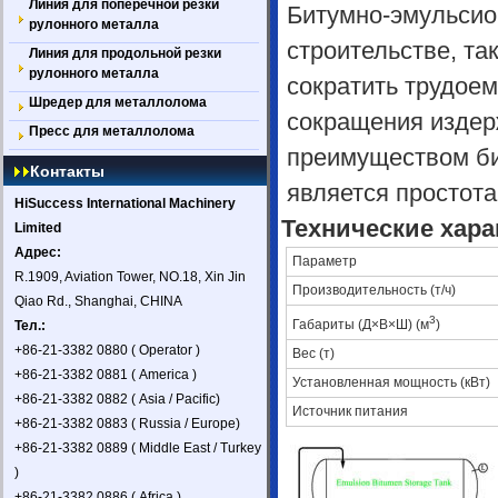
Линия для поперечной резки
Битумно-эмульсио
рулонного металла
строительстве, та
Линия для продольной резки
рулонного металла
сократить трудоем
Шредер для металлолома
сокращения издер
Пресс для металлолома
преимуществом би
Контакты
является простота
HiSuccess International Machinery
Технические хара
Limited
Адрес:
Параметр
R.1909, Aviation Tower, NO.18, Xin Jin
Производительность (т/ч)
Qiao Rd., Shanghai, CHINA
3
Габариты (Д×В×Ш) (м
)
Тел.:
+86-21-3382 0880 ( Operator )
Вес (т)
+86-21-3382 0881 ( America )
Установленная мощность (кВт)
+86-21-3382 0882 ( Asia / Pacific)
Источник питания
+86-21-3382 0883 ( Russia / Europe)
+86-21-3382 0889 ( Middle East / Turkey
)
+86-21-3382 0886 ( Africa )