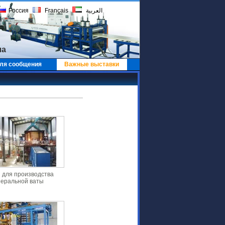
Россия
Français
العربية
ла
ля сообщения
Важные выставки
 для производства
еральной ваты