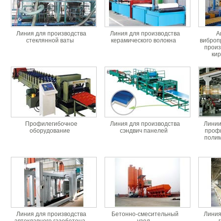
Линия для производства
Линия для производства
А
стеклянной ваты
керамического волокна
виброп
произ
кир
Профилегибочное
Линия для производства
Линии
оборудование
сэндвич панелей
профи
полим
Линия для производства
Бетонно-смесительный
Линия