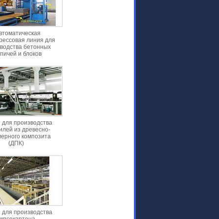
втоматическая
рессовая линия для
водства бетонных
пичей и блоков
 для производства
лей из древесно-
ерного композита
(ДПК)
 для производства