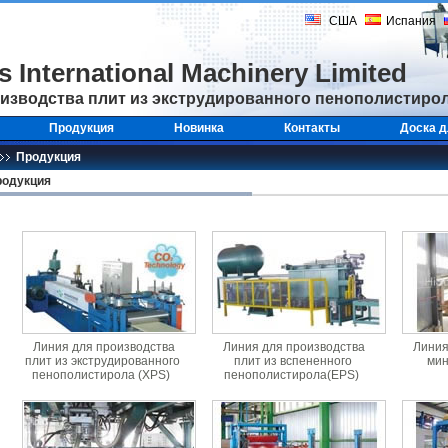
США
Испания
ss
International Machinery
Limited
изводства плит из экструдированного пенополистиро
Продукция
Новинка
Контакты
Доска д
Продукция
одукция
Линия для производства
Линия для производства
Линия
плит из экструдированного
плит из вспененного
мин
пенополистирола (XPS)
пенополистирола(EPS)