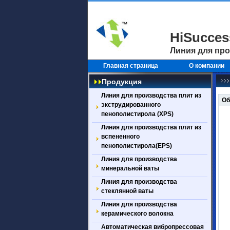
HiSucce
Линия для про
Главная страница
О компании
Продукция
Линия для производства плит из
Об
экструдированного
пенополистирола (XPS)
Линия для производства плит из
вспененного
пенополистирола(EPS)
Линия для производства
минеральной ваты
Линия для производства
стеклянной ваты
Линия для производства
керамического волокна
Автоматическая вибропрессовая