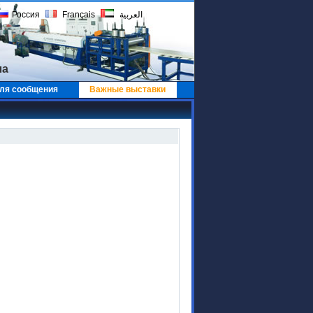
Россия
Français
العربية
ла
ля сообщения
Важные выставки